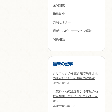
医院開業
指導監査
講演セミナー
通所リハビリテーション運営
院長相談
クリニックの傘置き場で患者さん
の傘がなくなった場合の対処法
2022年10月15日（土）
【無料・助成金診断】今年度の助
成金情報、取りこぼしていません
か？
2022年02月10日（木）