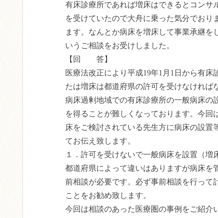
有床診療所であれば増床はできるとコンサ
を受けていたので大舟に乗った気分でおり
ます。なんとか病床を増床して事業承継を
いうご相談をお受けしました。
【回 答】
医療法改正により平成19年1月1日から有
たは増床は都道府県の許可を受けなければ
病床過剰地域での有床診療所の一般病床の
を得ることが難しくなっております。今回
床をご検討されている先生方に病床の設置
てお伝え致します。
１．許可を受けないで一般病床を設置（増
都道府県によって違いはありますが病床を
前相談が必要です。必ず事前相談を行って
ことをお勧め致します。
今回は相談のあった医療圏の事例をご紹介