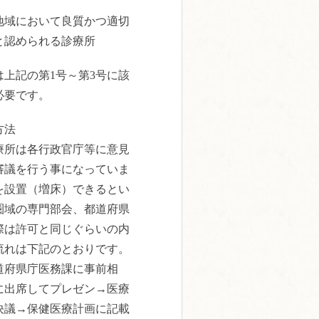
地域において良質かつ適切
と認められる診療所
上記の第1号～第3号に該
必要です。
方法
療所は各行政官庁等に意見
審議を行う事になっていま
を設置（増床）できるとい
圏域の専門部会、都道府県
際は許可と同じぐらいの内
流れは下記のとおりです。
道府県庁医務課に事前相
に出席してプレゼン→医療
決議→保健医療計画に記載