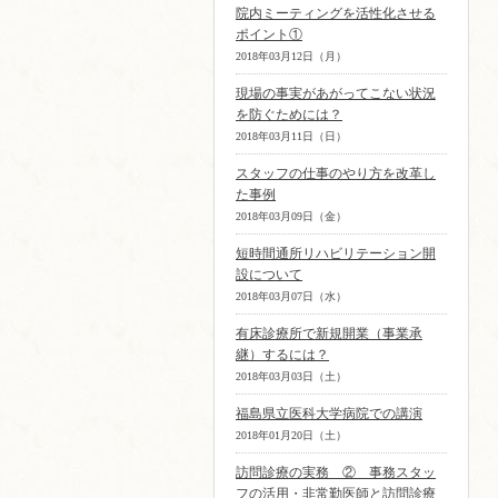
院内ミーティングを活性化させる
ポイント①
2018年03月12日（月）
現場の事実があがってこない状況
を防ぐためには？
2018年03月11日（日）
スタッフの仕事のやり方を改革し
た事例
2018年03月09日（金）
短時間通所リハビリテーション開
設について
2018年03月07日（水）
有床診療所で新規開業（事業承
継）するには？
2018年03月03日（土）
福島県立医科大学病院での講演
2018年01月20日（土）
訪問診療の実務 ② 事務スタッ
フの活用・非常勤医師と訪問診療