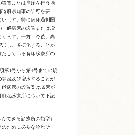
の設置または増床を行う場
都道府県知事の許可を要
ています。特に病床過剰圏
の一般病床の設置または増
おります。一方、今後、高
増加し、多様化することが
はたしている有床診療所の
項第1号から第3号までの規
の開設及び増床することが
一般病床の設置又は増床が
可能な診療所について下記
床ができる診療所の類型）
進のために必要な診療所