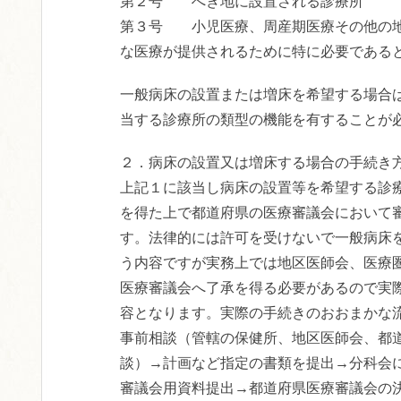
第２号 へき地に設置される診療所
第３号 小児医療、周産期医療その他の
な医療が提供されるために特に必要である
一般病床の設置または増床を希望する場合は
当する診療所の類型の機能を有することが
２．病床の設置又は増床する場合の手続き
上記１に該当し病床の設置等を希望する診
を得た上で都道府県の医療審議会において
す。法律的には許可を受けないで一般病床
う内容ですが実務上では地区医師会、医療
医療審議会へ了承を得る必要があるので実
容となります。実際の手続きのおおまかな
事前相談（管轄の保健所、地区医師会、都
談）→計画など指定の書類を提出→分科会
審議会用資料提出→都道府県医療審議会の