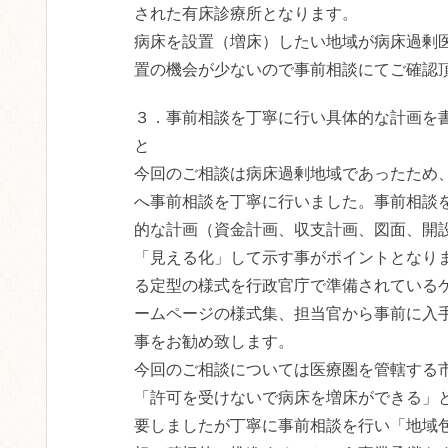
された有床診療所となります。
病床を設置（増床）したい地域が病床過剰
置の機会が少ないので事前相談にてご確認
３．事前相談を丁寧に行い具体的な計画を
と
今回のご相談は病床過剰地域であったため
へ事前相談を丁寧に行いました。事前相談
的な計画（資金計画、収支計画、図面、開
「見える化」して示す事がポイントとなり
る定型の様式を行政官庁で準備されている
ームページの様式集、担当官から事前に入
事をお勧め致します。
今回のご相談については医療圏を管轄する
「許可を受けないで病床を増床ができる」
要しましたが丁寧に事前相談を行い「地域