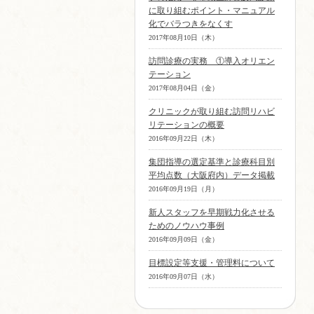
に取り組むポイント・マニュアル
化でバラつきをなくす
2017年08月10日（木）
訪問診療の実務 ①導入オリエン
テーション
2017年08月04日（金）
クリニックが取り組む訪問リハビ
リテーションの概要
2016年09月22日（木）
集団指導の選定基準と診療科目別
平均点数（大阪府内）データ掲載
2016年09月19日（月）
新人スタッフを早期戦力化させる
ためのノウハウ事例
2016年09月09日（金）
目標設定等支援・管理料について
2016年09月07日（水）