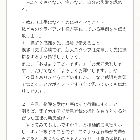
⇒ふてくされない。泣かない。自分の失敗を認め
る。
＜教わり上手になるためにやるべきこと＞
私どものクライアント様が実践している事例をお伝え
致します。
１．挨拶と感謝を先手必勝で伝えること
挨拶は先手必勝です。新人スタッフは先輩より先に挨
拶をするよう指導しましょう。
また、「おはようございます。」「お先に失礼しま
す。」だけでなく「よろしくお願いします。」や、
「今日もありがとうございました。」など感謝を言葉
で伝えることがポイントです（心で思っていても伝わ
りません）。
２．注意、指導を受けた事はすぐ行動にすること
例えば、電子カルテで新患登録の操作を習うとすると
習った直後の新患登録を
「やってみてもよいですか？」と積極的に意欲を示
し、すぐ行動することです。このような行動が先輩か
らすると、教えがいのある人となり、仕事の習熟度も