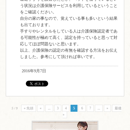
う状況は介護保険サービスを利用しているということ
をご確認ください。
自分の家の事なので、覚えている事も多いという結果
も出ております。
手すりやレンタルをしている人は介護保険認定者であ
る可能性が極めて高く、認定を持っていると思って対
応してほぼ問題ないと思います。
以上、介護保険の認定の有無を確認する方法をお伝え
しました。参考にして頂ければ幸いです。
2016年9月7日
« 先頭
«
...
3
4
5
6
7
...
»
最後
5 / 9
»