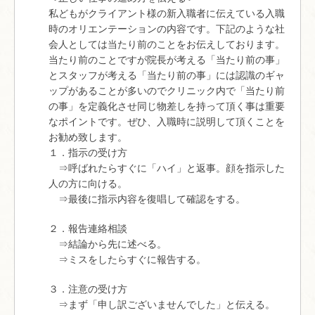
私どもがクライアント様の新入職者に伝えている入職
時のオリエンテーションの内容です。下記のような社
会人としては当たり前のことをお伝えしております。
当たり前のことですが院長が考える「当たり前の事」
とスタッフが考える「当たり前の事」には認識のギャ
ップがあることが多いのでクリニック内で「当たり前
の事」を定義化させ同じ物差しを持って頂く事は重要
なポイントです。ぜひ、入職時に説明して頂くことを
お勧め致します。
１．指示の受け方
⇒呼ばれたらすぐに「ハイ」と返事。顔を指示した
人の方に向ける。
⇒最後に指示内容を復唱して確認をする。
２．報告連絡相談
⇒結論から先に述べる。
⇒ミスをしたらすぐに報告する。
３．注意の受け方
⇒まず「申し訳ございませんでした」と伝える。