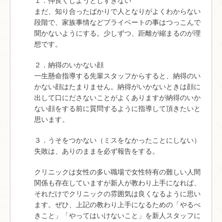
１．仲良くしようとしすぎない
まだ、知り合ったばかりで人となりがよくわからない
段階で、家族事情などプライベートの事はつっこんで
聞かないようにする。少しずつ、距離が縮まるのが理
想です。
２．納得のいかない顔
一生懸命指導する先輩スタッフからすると、納得のい
かない顔はたまりません。納得がいかないときは顔に
出して口にださないことがよくありますが納得のいか
ない顔をする前に質問するように指導して頂きたいと
思います。
３．うそをつかない（ミスをなかったことにしない）
失敗は、ありのままを必ず報告をする。
クリニックは女性の多い職場で女性特有の難しい人間
関係も存在していますが新人が教わり上手になれば、
それだけでクリニックの雰囲気は良くなるように思い
ます。ぜひ、上記の教わり上手になるための「やるべ
きこと」「やってはいけないこと」を新人スタッフに