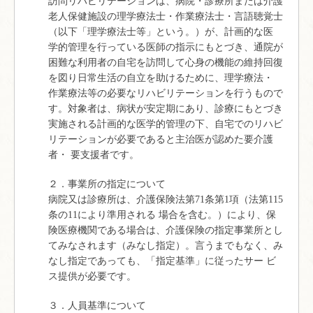
訪問リハビリテーションは、病院・診療所または介護
老人保健施設の理学療法士・作業療法士・言語聴覚士
（以下「理学療法士等」という。）が、計画的な医
学的管理を行っている医師の指示にもとづき、通院が
困難な利用者の自宅を訪問して心身の機能の維持回復
を図り日常生活の自立を助けるために、理学療法・
作業療法等の必要なリハビリテーションを行うもので
す。対象者は、病状が安定期にあり、診療にもとづき
実施される計画的な医学的管理の下、自宅でのリハビ
リテーションが必要であると主治医が認めた要介護
者・ 要支援者です。
２．事業所の指定について
病院又は診療所は、介護保険法第71条第1項（法第115
条の11により準用される 場合を含む。）により、保
険医療機関である場合は、介護保険の指定事業所とし
てみなされます（みなし指定）。言うまでもなく、み
なし指定であっても、「指定基準」に従ったサー ビ
ス提供が必要です。
３．人員基準について