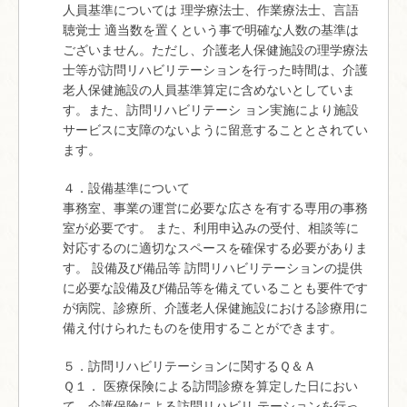
人員基準については 理学療法士、作業療法士、言語
聴覚士 適当数を置くという事で明確な人数の基準は
ございません。ただし、介護老人保健施設の理学療法
士等が訪問リハビリテーションを行った時間は、介護
老人保健施設の人員基準算定に含めないとしていま
す。また、訪問リハビリテーシ ョン実施により施設
サービスに支障のないように留意することとされてい
ます。
４．設備基準について
事務室、事業の運営に必要な広さを有する専用の事務
室が必要です。 また、利用申込みの受付、相談等に
対応するのに適切なスペースを確保する必要がありま
す。 設備及び備品等 訪問リハビリテーションの提供
に必要な設備及び備品等を備えていることも要件です
が病院、診療所、介護老人保健施設における診療用に
備え付けられたものを使用することができます。
５．訪問リハビリテーションに関するＱ＆Ａ
Ｑ１． 医療保険による訪問診療を算定した日におい
て、介護保険による訪問リハビリ テーションを行っ