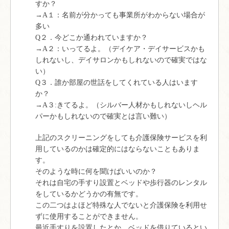
すか？
→A１：名前が分かっても事業所がわからない場合が
多い
Q２．今どこか通われていますか？
→A２：いってるよ。（デイケア・デイサービスかも
しれないし、デイサロンかもしれないので確実ではな
い）
Q３．誰か部屋の世話をしてくれている人はいます
か？
→A３:きてるよ。（シルバー人材かもしれないしヘル
パーかもしれないので確実とは言い難い）
上記のスクリーニングをしても介護保険サービスを利
用しているのかは確定的にはならないこともありま
す。
そのような時に何を聞けばいいのか？
それは自宅の手すり設置とベッドや歩行器のレンタル
をしているかどうかの有無です。
この二つはよほど特殊な人でないと介護保険を利用せ
ずに使用することができません。
最近手すりを設置したとか、ベッドを借りているとい