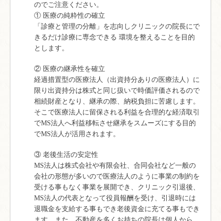
のでご注意ください。
① 医療の純粋性の確立
「診療と管理の分離」を志向しクリニックの院長にで
きるだけ診療に専念できる 環境を整えることを目的
とします。
② 医療の継承性を確立
経過措置型の医療法人（出資持分ありの医療法人）に
限り出資持分は株式と同じ扱いで時価評価されるので
相続財産となり、継承の際、納税負担に苦慮します。
そこで医療法人に留保される利益を合理的な経済取引
でMS法人へ利益移転させ継承をスムーズにする目的
でMS法人が活用されます。
③ 老後生活の安定性
MS法人は株式会社や有限会社、合同会社など一般の
会社の形態が多いので医療法人のように事業の制約を
受ける事もなく事業を展開でき、クリニック引退後、
MS法人の代表となって役員報酬を受け、引退時には
退職金を支給する事もでき老後資金に充てる事もでき
ます。また、不動産を多くお持ちの院長は個人から