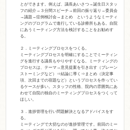
とができます。例えば、議長あいさつ→誕生日スタッ
フの紹介→３分間スピーチ→前回の振り返り→委員会
→議題→症例検討会→まとめ というようなミーティ
ングのプログラムで進行している診療所もある。自院
にあうミーティング方法を検討することをお勧めす
る。
２．ミーティングプロセスをつくる。
ミーティングプロセスを明確にすることでミーティン
グを進行する議長もやりやすくなる。ミーティングの
プロセスは、テーマ→意見提案を引き出す（ブレーン
ストーミングなど）⇒結論に導く⇒まとめ（決定事
項、次回までの宿題など）というプロセスを作ってい
るケースが多い。スタッフの性格、院内の雰囲気にあ
わせて自院の独自のミーティングプロセスをつくって
ほしい。
３．進捗管理を行い問題解決となるアドバイスをす
る。
ミーティングで大切なのが進捗管理です。前回のミー