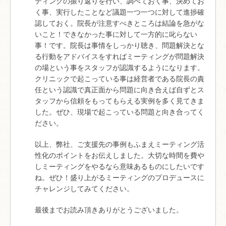
ティングの振り返りを行い、調べておく事、決めてお
く事、実行したことなど議題一つ一つに対して進捗確
認しておく。院長が注意すべきところは結論を急がな
いこと！できなかった事に対して一方的に叱らない
事！です。院長は事情をしっかり聴き、問題解決とな
る行動をアドバイスをすればミーティングが問題解決
の場という事をスタッフが認識するようになります。
クリニックで起こっている事は経営者である院長の責
任という認識で真正面から問題に向き合えば自ずとス
タッフから信頼をもってもらえる実例を多く見てきま
した。ぜひ、現場で起こっている問題と向き合ってく
ださい。
以上、弊社、ご支援先の事例もふまえミーティング活
性化のポイントをお伝えしました。大切な時間を費や
しミーティングをやるなら意味あるものにしたいです
ね。ぜひ！盛り上がるミーティングのプロデュースに
チャレンジしてみてください。
最後までお読み頂きありがとうございました。