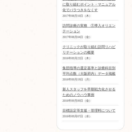
に取り組むポイント・マニュアル
化でバラつきをなくす
2017年08月10日（木）
訪問診療の実務 ①導入オリエン
テーション
2017年08月04日（金）
クリニックが取り組む訪問リハビ
リテーションの概要
2016年09月22日（木）
集団指導の選定基準と診療科目別
平均点数（大阪府内）データ掲載
2016年09月19日（月）
新人スタッフを早期戦力化させる
ためのノウハウ事例
2016年09月09日（金）
目標設定等支援・管理料について
2016年09月07日（水）