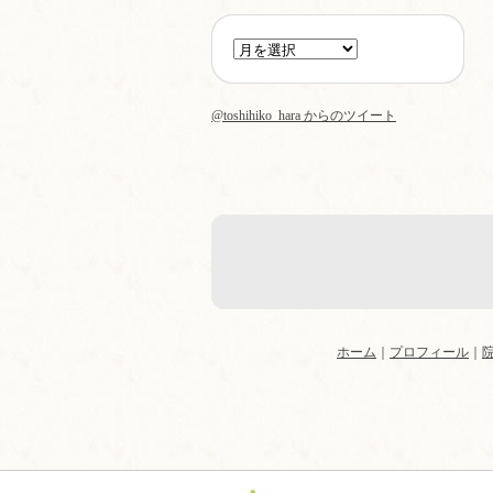
@toshihiko_hara からのツイート
ホーム
｜
プロフィール
｜