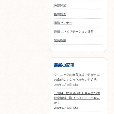
医院開業
指導監査
講演セミナー
通所リハビリテーション運営
院長相談
クリニックの傘置き場で患者さん
の傘がなくなった場合の対処法
2022年10月15日（土）
【無料・助成金診断】今年度の助
成金情報、取りこぼしていません
か？
2022年02月10日（木）