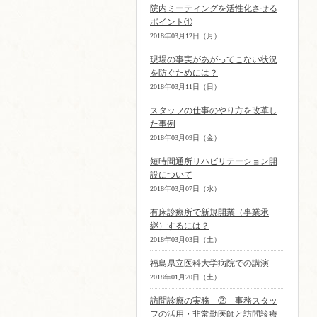
院内ミーティングを活性化させる
ポイント①
2018年03月12日（月）
現場の事実があがってこない状況
を防ぐためには？
2018年03月11日（日）
スタッフの仕事のやり方を改革し
た事例
2018年03月09日（金）
短時間通所リハビリテーション開
設について
2018年03月07日（水）
有床診療所で新規開業（事業承
継）するには？
2018年03月03日（土）
福島県立医科大学病院での講演
2018年01月20日（土）
訪問診療の実務 ② 事務スタッ
フの活用・非常勤医師と訪問診療