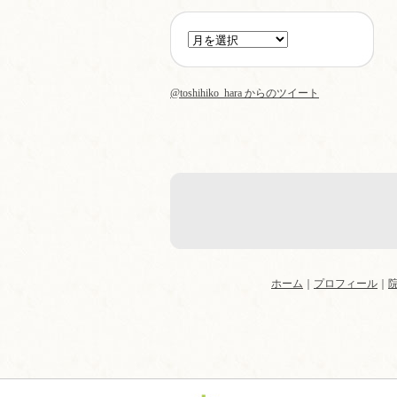
@toshihiko_hara からのツイート
ホーム
｜
プロフィール
｜