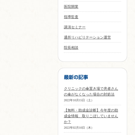
医院開業
指導監査
講演セミナー
通所リハビリテーション運営
院長相談
クリニックの傘置き場で患者さん
の傘がなくなった場合の対処法
2022年10月15日（土）
【無料・助成金診断】今年度の助
成金情報、取りこぼしていません
か？
2022年02月10日（木）