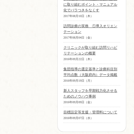
に取り組むポイント・マニュアル
化でバラつきをなくす
2017年08月10日（木）
訪問診療の実務 ①導入オリエン
テーション
2017年08月04日（金）
クリニックが取り組む訪問リハビ
リテーションの概要
2016年09月22日（木）
集団指導の選定基準と診療科目別
平均点数（大阪府内）データ掲載
2016年09月19日（月）
新人スタッフを早期戦力化させる
ためのノウハウ事例
2016年09月09日（金）
目標設定等支援・管理料について
2016年09月07日（水）