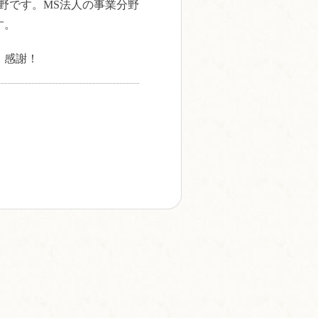
野です。MS法人の事業分野
す。
。感謝！