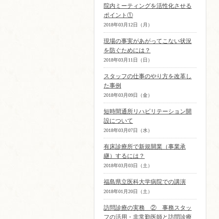
院内ミーティングを活性化させる
ポイント①
2018年03月12日（月）
現場の事実があがってこない状況
を防ぐためには？
2018年03月11日（日）
スタッフの仕事のやり方を改革し
た事例
2018年03月09日（金）
短時間通所リハビリテーション開
設について
2018年03月07日（水）
有床診療所で新規開業（事業承
継）するには？
2018年03月03日（土）
福島県立医科大学病院での講演
2018年01月20日（土）
訪問診療の実務 ② 事務スタッ
フの活用・非常勤医師と訪問診療